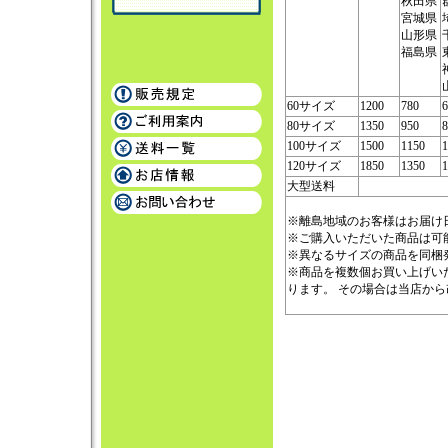
秋田県
宮城県
山形県
福島県
60サイズ
1200
780
6
80サイズ
1350
950
8
100サイズ
1500
1150
1
120サイズ
1850
1350
1
大型送料
※離島地域のお客様はお届け
※ご購入いただいた商品は可
※異なるサイズの商品を同梱
※商品を複数個お買い上げい
ります。 その場合は当店か