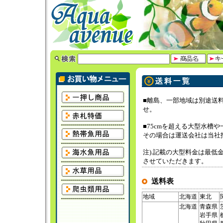
■離島、一部地域は別途送
せ。
■75cmを超える大型水槽
その場合は運送会社は当社
注).記載の大型料金は最
させていただきます。
送料表
地域
北海道
東北
北海道
青森県
岩手県