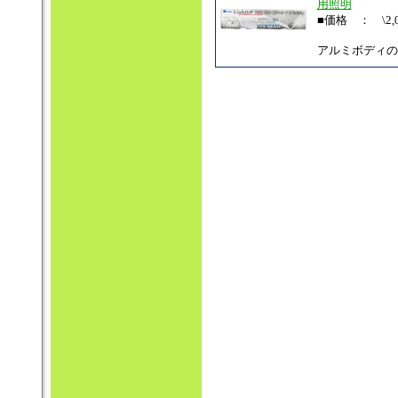
用照明
■価格 ： \2,0
アルミボディの