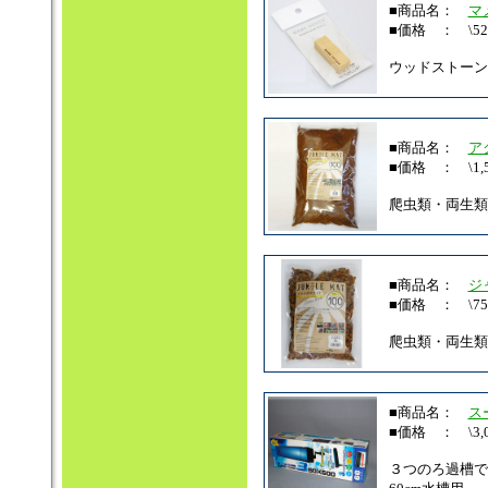
■商品名：
マ
■価格 ： \52
ウッドストーン
■商品名：
ア
■価格 ： \1,5
爬虫類・両生類
■商品名：
ジ
■価格 ： \75
爬虫類・両生類
■商品名：
ス
■価格 ： \3,0
３つのろ過槽で