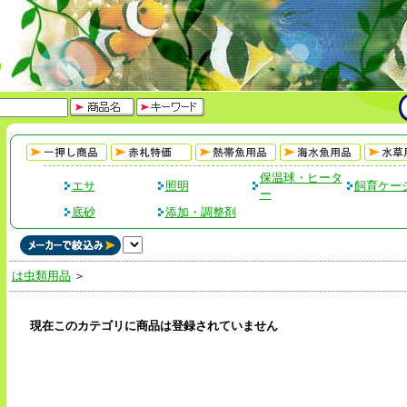
保温球・ヒータ
エサ
照明
飼育ケー
ー
底砂
添加・調整剤
は虫類用品
＞
現在このカテゴリに商品は登録されていません