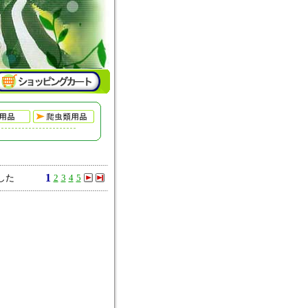
1
した
2
3
4
5