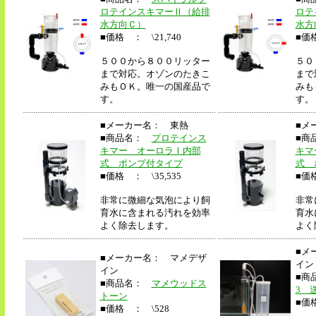
ロテインスキマーⅡ（給排
ロテ
水方向Ｃ）
水方
■価格 ： \21,740
■価格
５００から８００リッター
５０
まで対応。オゾンのたきこ
まで
みもＯＫ。唯一の国産品で
みも
す。
す。
■メーカー名： 東熱
■メ
■商品名：
プロテインス
■商
キマー オーロラⅠ内部
キマ
式 ポンプ付タイプ
式 
■価格 ： \35,535
■価格
非常に微細な気泡により飼
非常
育水に含まれる汚れを効率
育水
よく除去します。
よく
■メ
■メーカー名： マメデザ
イン
イン
■商
■商品名：
マメウッドス
3 
トーン
■価格
■価格 ： \528