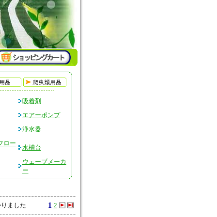
吸着剤
エアーポンプ
浄水器
フロー
水槽台
ウェーブメーカ
ー
1
かりました
2