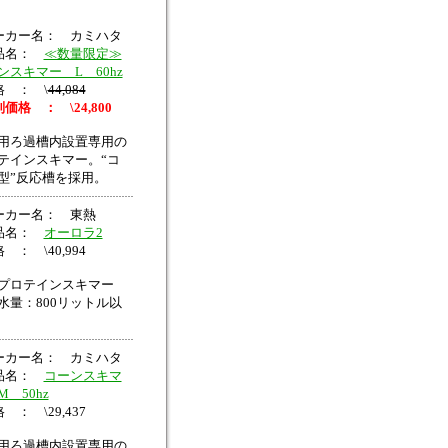
ーカー名： カミハタ
品名：
≪数量限定≫
ンスキマー L 60hz
格 ： \
44,084
価格 ： \24,800
用ろ過槽内設置専用の
テインスキマー。“コ
型”反応槽を採用。
ーカー名： 東熱
品名：
オーロラ2
 ： \40,994
プロテインスキマー
水量：800リットル以
ーカー名： カミハタ
品名：
コーンスキマ
 50hz
 ： \29,437
用ろ過槽内設置専用の