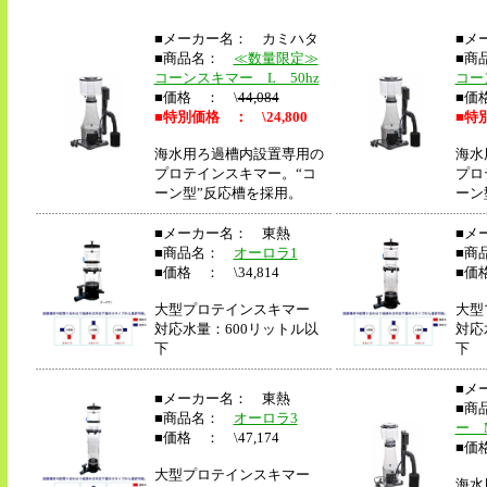
■メーカー名： カミハタ
■メ
■商品名：
≪数量限定≫
■商
コーンスキマー L 50hz
コー
■価格 ： \
44,084
■価
■
特別価格 ： \24,800
■
特別
海水用ろ過槽内設置専用の
海水
プロテインスキマー。“コ
プロ
ーン型”反応槽を採用。
ーン
■メーカー名： 東熱
■メ
■商品名：
オーロラ1
■商
■価格 ： \34,814
■価格
大型プロテインスキマー
大型
対応水量：600リットル以
対応
下
下
■メ
■メーカー名： 東熱
■商
■商品名：
オーロラ3
ー M
■価格 ： \47,174
■価格
大型プロテインスキマー
海水