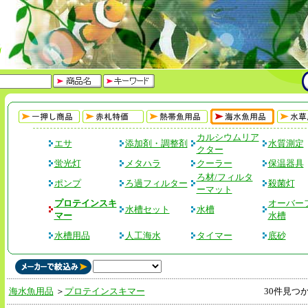
カルシウムリア
エサ
添加剤・調整剤
水質測定
クター
蛍光灯
メタハラ
クーラー
保温器具
ろ材/フィルタ
ポンプ
ろ過フィルター
殺菌灯
ーマット
プロテインスキ
オーバー
水槽セット
水槽
マー
水槽
水槽用品
人工海水
タイマー
底砂
海水魚用品
＞
プロテインスキマー
30件見つ