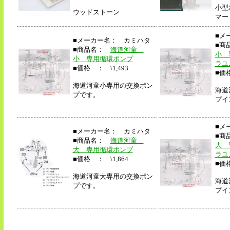
小型
ウッドストーン
マー
■メ
■メーカー名： カミハタ
■商
■商品名：
海道河童
小 
小 専用循環ポンプ
ラユ
■価格 ： \1,493
■価格
海道河童小専用の交換ポン
海道
プです。
プイ
■メ
■メーカー名： カミハタ
■商
■商品名：
海道河童
大 
大 専用循環ポンプ
ラユ
■価格 ： \1,864
■価格
海道河童大専用の交換ポン
海道
プです。
プイ