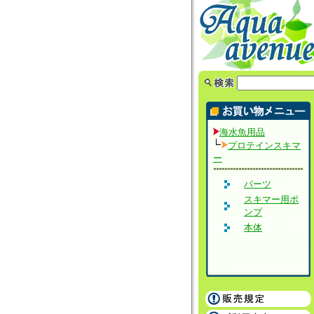
海水魚用品
プロテインスキマ
ー
パーツ
スキマー用ポ
ンプ
本体