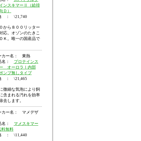
インスキマーⅡ（給排
向Ｄ）
 ： \21,740
０から８００リッター
対応。オゾンのたきこ
ＯＫ。唯一の国産品で
ーカー名： 東熱
品名：
プロテインス
ー オーロラⅠ内部
ポンプ無しタイプ
 ： \21,465
に微細な気泡により飼
に含まれる汚れを効率
除去します。
ーカー名： マメデザ
品名：
マメスキマー
送料無料
 ： \11,440