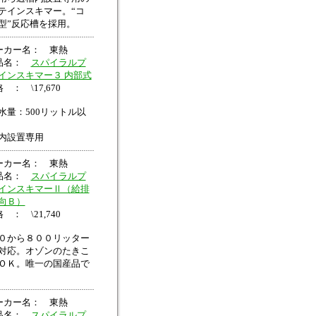
テインスキマー。“コ
型”反応槽を採用。
ーカー名： 東熱
品名：
スパイラルプ
インスキマー３ 内部式
 ： \17,670
水量：500リットル以
内設置専用
ーカー名： 東熱
品名：
スパイラルプ
インスキマーⅡ（給排
向Ｂ）
 ： \21,740
０から８００リッター
対応。オゾンのたきこ
ＯＫ。唯一の国産品で
ーカー名： 東熱
品名：
スパイラルプ