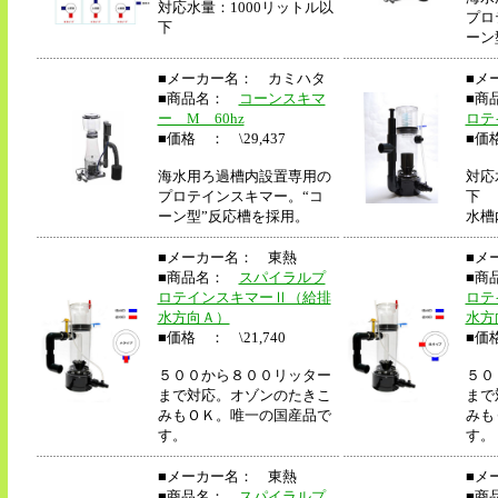
対応水量：1000リットル以
プロ
下
ーン
■メーカー名： カミハタ
■メ
■商品名：
コーンスキマ
■商
ー M 60hz
ロテ
■価格 ： \29,437
■価格
海水用ろ過槽内設置専用の
対応
プロテインスキマー。“コ
下
ーン型”反応槽を採用。
水槽
■メーカー名： 東熱
■メ
■商品名：
スパイラルプ
■商
ロテインスキマーⅡ（給排
ロテ
水方向Ａ）
水方
■価格 ： \21,740
■価格
５００から８００リッター
５０
まで対応。オゾンのたきこ
まで
みもＯＫ。唯一の国産品で
みも
す。
す。
■メーカー名： 東熱
■メ
■商品名：
スパイラルプ
■商