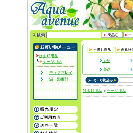
は虫類用品
エサ
ケージ用品
底砂
ディスプレイ
温・湿度計
は虫類用品
＞
ケージ用品