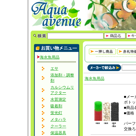
海水魚用品
エサ
添加剤・調整
海水魚用品
剤
カルシウムリ
アクター
■メー
水質測定
ボトッ
吸着剤
■商
蛍光灯
■価格 
メタハラ
パーフ
クーラー
交換ろ
保温器具