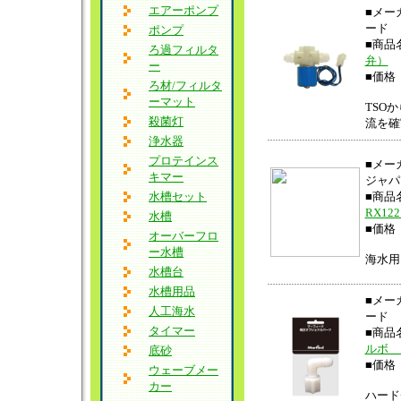
エアーポンプ
■メー
ード
ポンプ
■商
ろ過フィルタ
弁）
ー
■価格 
ろ材/フィルタ
ーマット
TSO
殺菌灯
流を確
浄水器
プロテインス
■メー
キマー
ジャパ
水槽セット
■商
RX12
水槽
■価格 
オーバーフロ
ー水槽
海水用
水槽台
水槽用品
■メー
人工海水
ード
タイマー
■商
ルボ 1
底砂
■価格 
ウェーブメー
カー
ハード