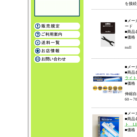
を接続
■メー
ード
■商
■価格 
null
■メー
■商
ライト 
■価格 
伸縮自
60～7
■メー
■商
ト LE
■価格 