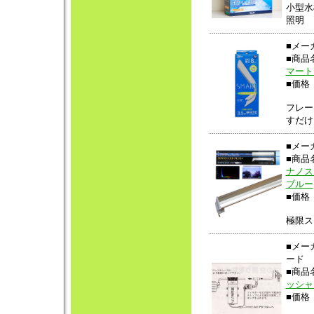
小型水
照明
■メー
■商
マート
■価格 
フレー
すだけ
■メー
■商
ナノス
ブルー
■価格 
極限ス
■メー
ード
■商
ッシャ
■価格 