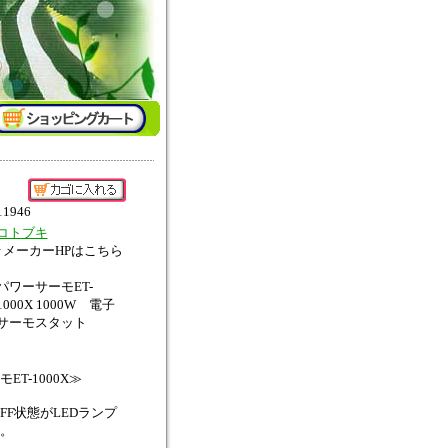
11946
コトブキ
↑メーカーHPはこちら
パワーサーモET-
1000X 1000W 電子
サーモスタット
ET-1000X≫
OFF状態がLEDランプ
。