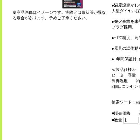
●温度設定がし
大型ダイヤル採
※商品画像はイメージです。実際とは形状等が異な
る場合があります。予めご了承ください。
●発火事故を未
プラグ採用。
●±1℃精度。
●器具の誤作動
●1年間保証付
≪製品仕様≫
ヒーター容量 7
制御温度 約1
3個口コンセン
検索ワード：aqne
■販売価格
■数量