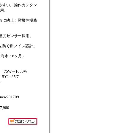
やすい。操作カンタン
用。
然に防止！難燃性樹脂
高感度センサー採用。
を防ぐ耐ノイズ設計。
（海水：6ヶ月）
5W～1000W
5℃～35℃
ト
w201709
\7,980