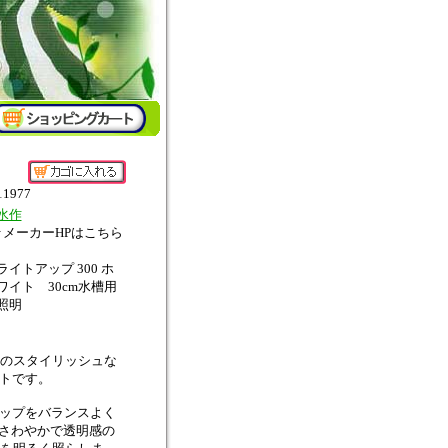
11977
水作
↑メーカーHPはこちら
ライトアップ 300 ホ
ワイト 30cm水槽用
照明
のスタイリッシュな
イトです。
チップをバランスよく
Kのさわやかで透明感の