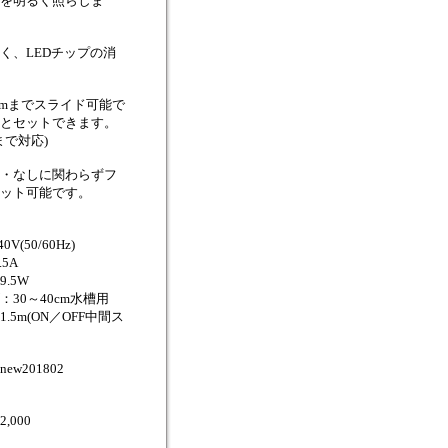
を明るく照らしま
く、LEDチップの消
mmまでスライド可能で
とセットできます。
まで対応)
・なしに関わらずフ
ット可能です。
V(50/60Hz)
.5A
.5W
30～40cm水槽用
.5m(ON／OFF中間ス
w201802
\2,000