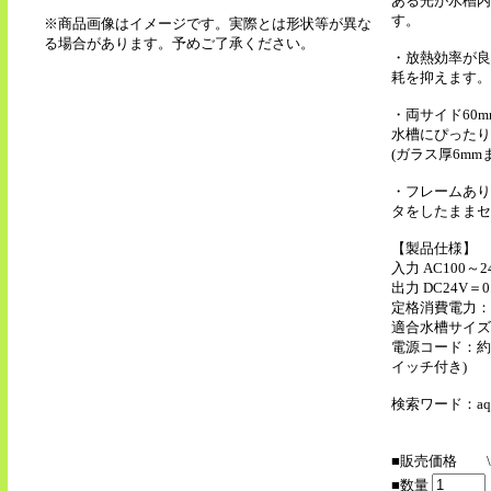
ある光が水槽内
す。
※商品画像はイメージです。実際とは形状等が異な
る場合があります。予めご了承ください。
・放熱効率が良
耗を抑えます。
・両サイド60
水槽にぴったり
(ガラス厚6mm
・フレームあり
タをしたままセ
【製品仕様】
入力 AC100～240
出力 DC24V＝0
定格消費電力：9
適合水槽サイズ：
電源コード：約1
イッチ付き)
検索ワード：aqne
■販売価格
■数量