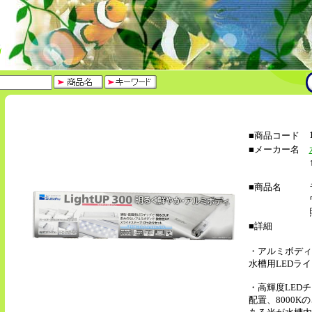
■商品コード
■メーカー名
■商品名
■詳細
・アルミボディ
水槽用LEDラ
・高輝度LED
配置、8000