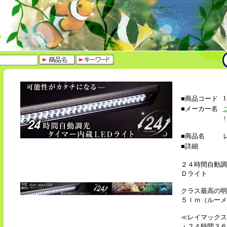
1
■商品コード
■メーカー名
■商品名
■詳細
２４時間自動調
Ｄライト
クラス最高の明
５ｌｍ（ルーメ
≪レイマックス
・２４時間３６