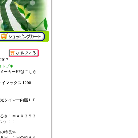
2017
コトブキ
↑メーカーHPはこちら
レイマックス 1200
光タイマー内臓ＬＥ
るさ！ＭＡＸ３５３
ン）！！
の特長≫
５日、１日の始まり