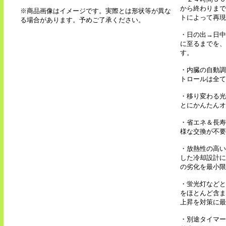
から終わりまで
※商品画像はイメージです。実際とは形状等が異な
トによって再現
る場合があります。予めご了承ください。
・日の出→日中
に至るまでを、
す。
・内臓の自動調
トロールは全て
・移り変わる光
とにかんたんオ
・省エネ＆長寿
様な交換が不要
・放熱性の高い
した冷却設計に
の劣化を最小限
・蛍光灯などと
をほとんど含ま
上昇を対策に最
・別途タイマー