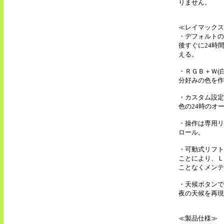
りません。
≪レイマックス
・デフォルトの
後すぐに24時
える。
・ＲＧＢ＋Ｗ(
分好みの色を作
・カスタム設定
色の24時のオ
・操作は専用リ
ロール。
・可動式リフト
ことにより、Ｌ
ことなくメンテ
・天候ボタンで
夜の天候を再現
≪製品仕様≫