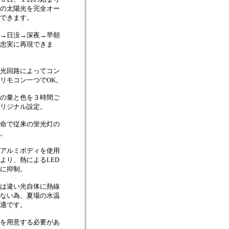
の太陽光を完全オー
できます。
→日没→深夜→早朝
忠実に再現できま
光回路によってコン
リモコン一つでOK。
の量と色を３時間ご
リジナル設定。
命で従来の蛍光灯の
。
アルミボディを使用
より、熱によるLED
に抑制。
は違い光自体に熱線
ない為、夏場の水温
適です。
を用意する必要があ