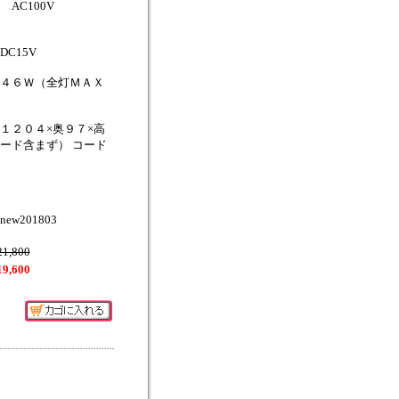
 AC100V
C15V
４６Ｗ（全灯ＭＡＸ
１２０４×奥９７×高
ード含まず） コード
w201803
21,800
19,600