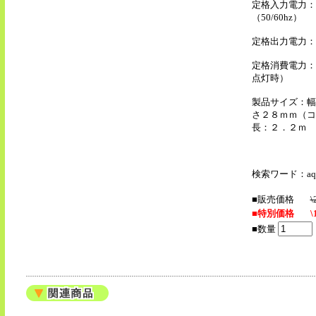
定格入力電力：
（50/60hz）
定格出力電力：D
定格消費電力：
点灯時）
製品サイズ：幅
さ２８ｍｍ（コ
長：２．２ｍ
検索ワード：aqne
■販売価格
\
■特別価格
\
■数量