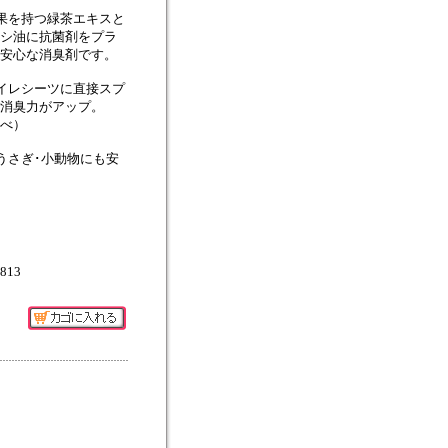
果を持つ緑茶エキスと
シ油に抗菌剤をプラ
安心な消臭剤です。
イレシーツに直接スプ
消臭力がアップ。
べ）
うさぎ･小動物にも安
\813