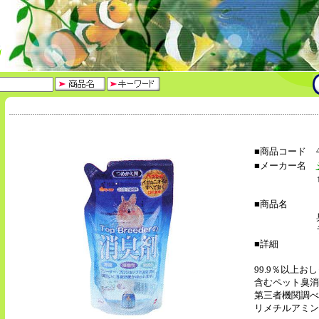
■商品コード
■メーカー名
■商品名
■詳細
99.9％以上
含むペット臭消
第三者機関調べ
リメチルアミン