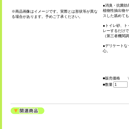
●消臭・抗菌効
植物性抽出物ヤ
※商品画像はイメージです。実際とは形状等が異な
スした舐めても
る場合があります。予めご了承ください。
●トイレ砂、ト
レーするだけで
（第三者機関調
●デリケートな
心。
■販売価格
■数量