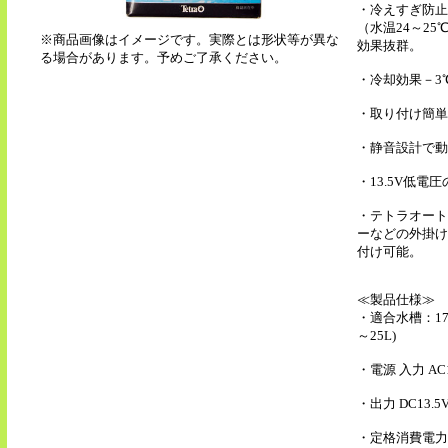
・冷えすぎ防止
（水温24～25
※商品画像はイメージです。実際とは形状等が異な
効果抜群。
る場合があります。予めご了承ください。
・冷却効果－3
・取り付け簡単
・静音設計で動
・13.5V低電
・テトラオート
ーなどの外掛け
付け可能。
≪製品仕様≫
・適合水槽：17
～25L)
・電源 入力 AC1
・出力 DC13.5
・定格消費電力 50