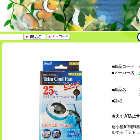
■商品コード
■メーカー名
■商品名
■詳細
冷えすぎ防止サ
超小型IC制御
ルする「テトラ