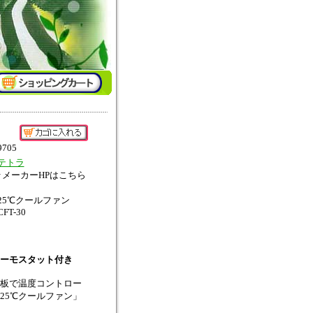
9705
テトラ
↑メーカーHPはこちら
25℃クールファン
CFT-30
ーモスタット付き
基板で温度コントロー
25℃クールファン」