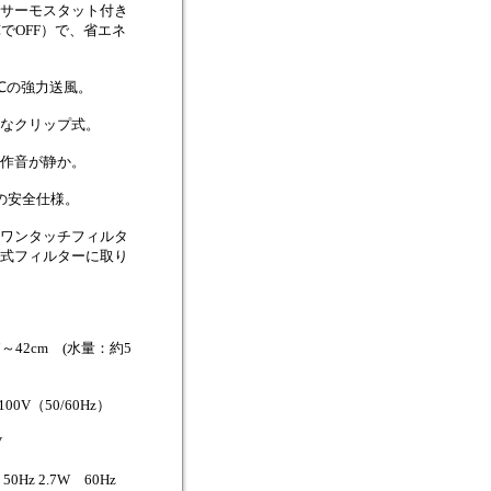
サーモスタット付き
℃でOFF）で、省エネ
℃の強力送風。
なクリップ式。
作音が静か。
圧の安全仕様。
ワンタッチフィルタ
式フィルターに取り
～42cm (水量：約5
00V（50/60Hz）
V
Hz 2.7W 60Hz