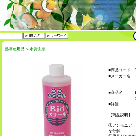
熱帯魚用品
＞
水質測定
■商品コード
■メーカー名
■商品名
■詳細
【商品説明】
①アンモニア・
を分解