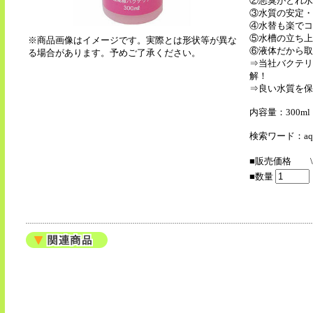
②悪臭がとれ水
③水質の安定・
④水替も楽でコ
⑤水槽の立ち上
※商品画像はイメージです。実際とは形状等が異な
⑥液体だから取
る場合があります。予めご了承ください。
⇒当社バクテリ
解！
⇒良い水質を保
内容量：300ml
検索ワード：aqne
■販売価格
■数量