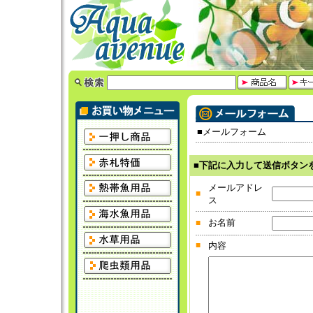
■メールフォーム
■下記に入力して送信ボタン
メールアドレ
■
ス
お名前
■
■
内容