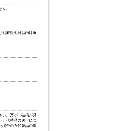
せん。
り到着後七日以内は返
さい。万が一破損が見
い。代替品の送付につ
た場合のみ代替品の送