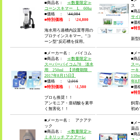
■商品名：
≪数量限定≫
ス
コーンスキマー L 60hz
■商
■価格 ： \
44,084
サイ
■
特別価格 ： \24,800
■価
■
特別
海水用ろ過槽内設置専用の
プロテインスキマー。“コ
新型
ーン型”反応槽を採用。
■メーカー名： バイコム
■メ
■商品名：
≪数量限定≫
■商
スーパーバイコム78 淡水
スー
用 250ml 【消費期限
ーキ
2017年8月15日】
110
■価格 ： \
2,016
年8
■
特別価格 ： \1,580
■価
■
特別
プロも推奨！！
アンモニア・亜硝酸を素早
飼育
く無害化！！
初め
■メーカー名： アクアテ
■メ
ック
薬品
■商品名：
≪数量限定≫
■商
ミネリッチ アクアーレ
ス・