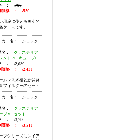
格 ： \
706
価格 ： \550
い用途に使える画期的
離ケースです。
ーカー名： ジェック
品名：
グラステリア
レント 200キューブH
格 ： \
2,630
価格 ： \2,430
ームレス水槽と新開発
音フィルターのセット
ーカー名： ジェック
品名：
グラステリア
ーブ300セット
格 ： \
3,790
価格 ： \3,510
ーブシリーズにレイア