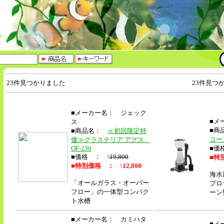
23件見つかりました
23件見つ
■メーカー名： ジェック
■メ
ス
■商
■商品名：
≪初回限定特
コー
価≫グラステリア アグス
OF-230
■価
■価格 ： \
19,800
■
特別
■
特別価格 ： \12,800
海水
「オールガラス・オーバー
プロ
フロー」の一体型コンパク
ーン
ト水槽
■メーカー名： カミハタ
■メ