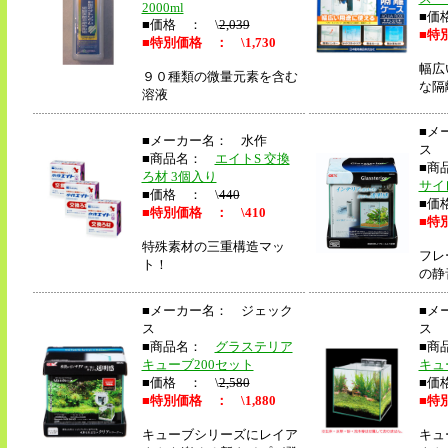
2000ml
■価
■価格 ： \
2,039
■
特別
■
特別価格 ： \1,730
幅広
９０種類の微量元素を含む
な隔
溶液
■メ
■メーカー名： 水作
ス
■商品名：
エイトS 交換
■商
ろ材 3個入り
サイ
■価格 ： \
440
■価
■
特別価格 ： \410
■
特別
特殊素材の三重構造マッ
フレ
ト！
の静
■メーカー名： ジェック
■メ
ス
ス
■商品名：
グラステリア
■商
キューブ200セット
キュ
■価格 ： \
2,580
■価
■
特別価格 ： \1,880
■
特別
キューブシリーズにレイア
キュ