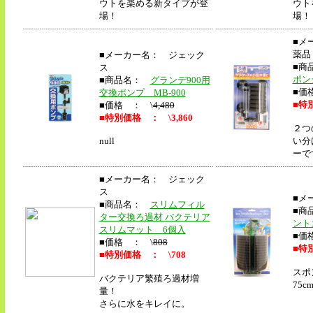
ウトを楽める新タイプが登
ウト
場！
場！
■メ
薬品
■メーカー名： ジェック
■商
ス
ポン
■商品名：
グランデ900用
■価
交換ポンプ MB-900
■
特別
■価格 ： \
4,480
■
特別価格 ： \3,860
２つ
null
い分
ーで
■メーカー名： ジェック
ス
■メ
■商品名：
スリムフィル
■商
ター交換ろ過材 バクテリア
ント
スリムマット 6個入
■価
■価格 ： \
808
■
特別
■
特別価格 ： \708
スポ
バクテリア繁殖ろ過材増
75
量！
さらに水をキレイに。