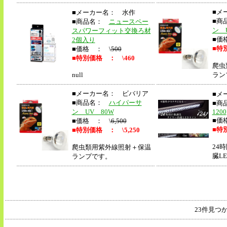
■メ
■メーカー名： 水作
■商
■商品名：
ニュースペー
ン 
スパワーフィット交換ろ材
■価
2個入り
■
特別
■価格 ： \
500
■
特別価格 ： \460
爬虫
null
ラン
■メーカー名： ビバリア
■メ
■商品名：
ハイパーサ
■商
ン UV 80W
1200
■価
■価格 ： \
6,500
■
特別
■
特別価格 ： \5,250
24
爬虫類用紫外線照射＋保温
臓L
ランプです。
23件見つ