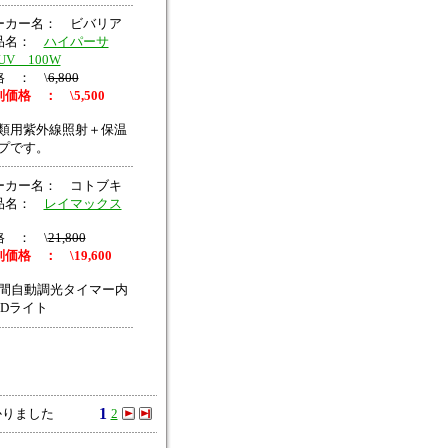
ーカー名： ビバリア
品名：
ハイパーサ
UV 100W
格 ： \
6,800
価格 ： \5,500
類用紫外線照射＋保温
プです。
ーカー名： コトブキ
品名：
レイマックス
格 ： \
21,800
価格 ： \19,600
時間自動調光タイマー内
EDライト
1
かりました
2