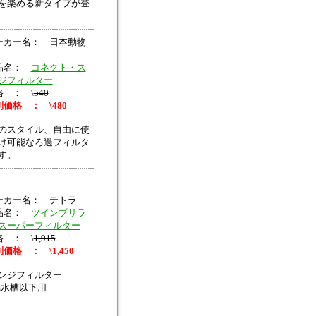
を楽める新タイプが登
ーカー名： 日本動物
品名：
コネクト・ス
ジフィルター
格 ： \
540
価格 ： \480
のスタイル、自由に使
け可能なろ過フィルタ
す。
ーカー名： テトラ
品名：
ツインブリラ
スーパーフィルター
格 ： \
1,915
価格 ： \1,450
ンジフィルター
cm水槽以下用