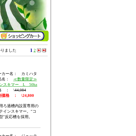
1
かりました
2
ーカー名： カミハタ
品名：
≪数量限定≫
ンスキマー L 50hz
格 ： \
44,084
価格 ： \24,800
用ろ過槽内設置専用の
テインスキマー。“コ
型”反応槽を採用。
ーカー名： ジェック