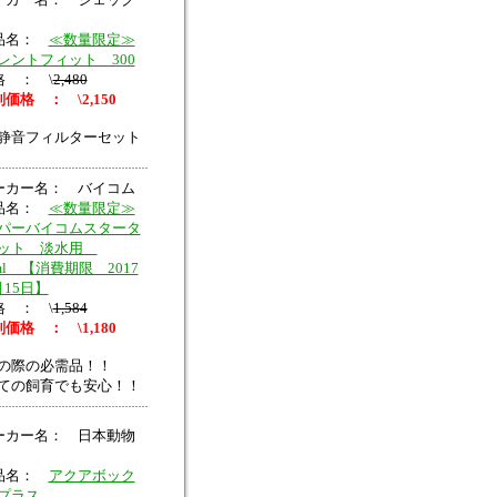
品名：
≪数量限定≫
レントフィット 300
格 ： \
2,480
価格 ： \2,150
静音フィルターセット
ーカー名： バイコム
品名：
≪数量限定≫
パーバイコムスタータ
ット 淡水用
ml 【消費期限 2017
月15日】
格 ： \
1,584
価格 ： \1,180
の際の必需品！！
ての飼育でも安心！！
ーカー名： 日本動物
品名：
アクアボック
プラス